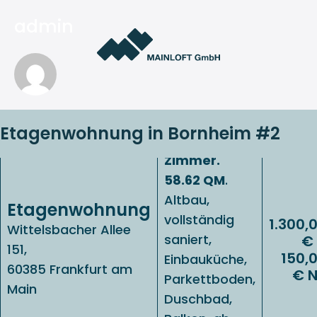
Zum
admin
Inhalt
springen
Etagenwohnung in Bornheim #2
1. OG. 2.0
Zimmer.
58.62 QM
.
Altbau,
Etagenwohnung
vollständig
1.300,
Wittelsbacher Allee
saniert,
€
151,
150,
Einbauküche,
60385 Frankfurt am
€ 
Parkettboden,
Main
Duschbad,