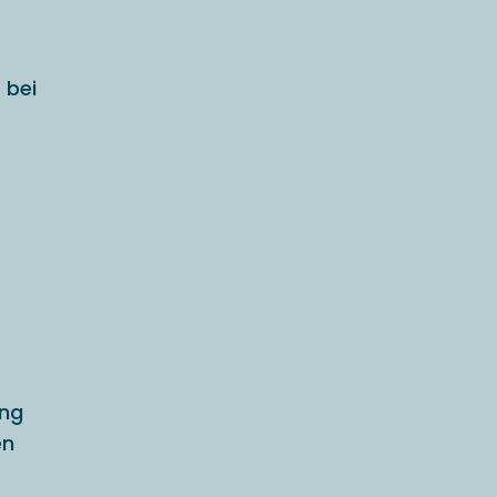
 bei
ung
en