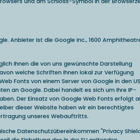
 Browsers und am Schloss-Symbol in der Browserzei
. Anbieter ist die Google Inc., 1600 Amphitheatr
glich Ihnen die von uns gewünschte Darstellung
von welche Schriften Ihnen lokal zur Verfügung
e Web Fonts von einem Server von Google in den U
en an Google. Dabei handelt es sich um Ihre IP-
aben. Der Einsatz von Google Web Fonts erfolgt a
treiber dieser Website haben wir ein berechtigtes
ertragung unseres Webauftritts.
äische Datenschutzübereinkommen "Privacy Shiel
oll die Einhaltung des in der EU geltenden